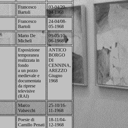
Francesco
03-04/20-
Bartoli
04-1968
Francesco
24-04/08-
Bartoli
05-1968
Mario De
09-05/10-
Micheli
06-1968
Esposizione
ANTICO
temporanea
BORGO
realizzata in
DI
fondo
CENNINA,
a un pozzo
AREZZO
medievale e
Giugno
documentata
1968
da riprese
televisive
(RAI)
Marco
25-10/16-
Valsecchi
11-1968
Poesie di
18-11/04-
Camillo Penati
12-1968