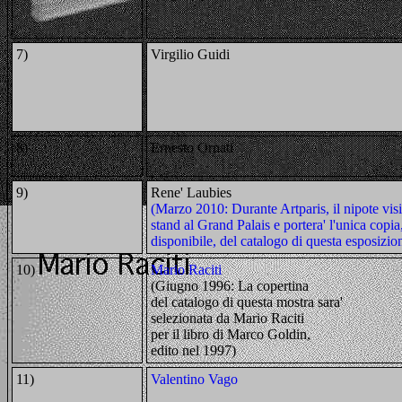
7)
Virgilio Guidi
8)
Ernesto Ornati
9)
Rene' Laubies
(Marzo 2010: Durante Artparis, il nipote visi
stand al Grand Palais e portera' l'unica copia
disponibile, del catalogo di questa esposizio
10)
Mario Raciti
(Giugno 1996: La copertina
del catalogo di questa mostra sara'
selezionata da Mario Raciti
per il libro di Marco Goldin,
edito nel 1997)
11)
Valentino Vago