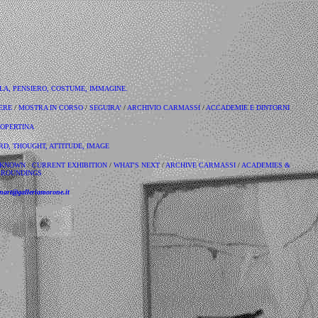
OLA, PENSIERO, COSTUME, IMMAGINE.
ERE
/
MOSTRA IN CORSO
/
SEGUIRA'
/
ARCHIVIO CARMASSI
/
ACCADEMIE E DINTORNI
OPERTINA
RD, THOUGHT, ATTITUDE, IMAGE
E KNOWN
/
CURRENT EXHIBITION
/
WHAT'S NEXT
/
ARCHIVE CARMASSI
/
ACADEMIES &
RROUNDINGS
art@galleriamorone.it