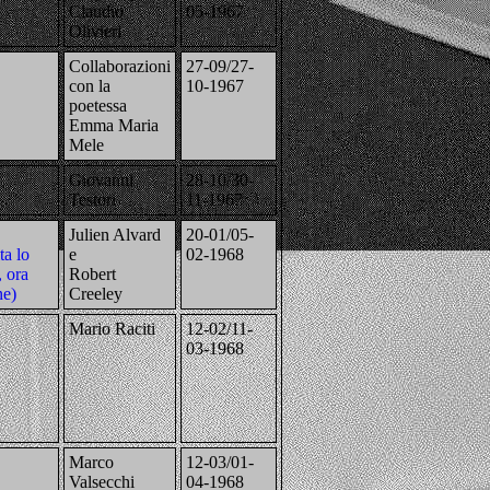
Claudio
05-1967
Olivieri
Collaborazioni
27-09/27-
con la
10-1967
poetessa
Emma Maria
Mele
Giovanni
28-10/30-
Testori
11-1967
Julien Alvard
20-01/05-
ta lo
e
02-1968
, ora
Robert
ne)
Creeley
Mario Raciti
12-02/11-
03-1968
Marco
12-03/01-
Valsecchi
04-1968