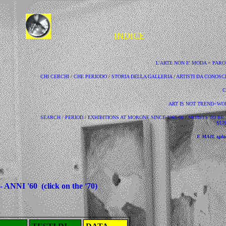
INDICE
L'ARTE NON E' MODA = PAR
CHI CERCHI
/
CHE PERIODO
/
STORIA DELLA GALLERIA
/
ARTISTI DA CONOSC
C
ART IS NOT TREND=WO
SEARCH /
PERIOD
/
EXHIBITIONS AT MORONE SINCE 1965-66
/
ARTISTS TO B
SU
E MAIL xplan
 ANNI '60
(click on the '70)