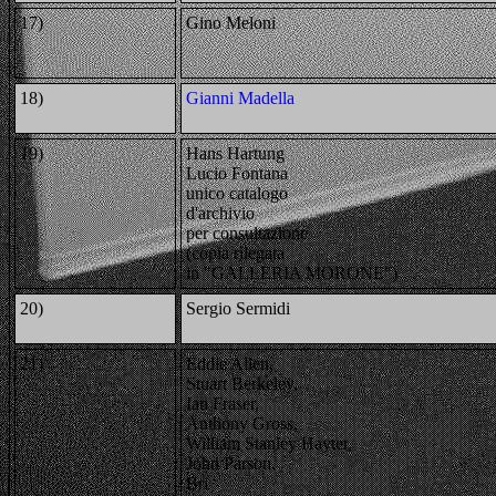
17)
Gino Meloni
18)
Gianni Madella
19)
Hans Hartung
Lucio Fontana
unico catalogo
d'archivio
per consultazione
(copia rilegata
in "GALLERIA MORONE")
20)
Sergio Sermidi
21)
Eddie Allen,
Stuart Berkeley,
Ian Fraser,
Anthony Gross,
William Stanley Hayter,
John Parson,
Bri