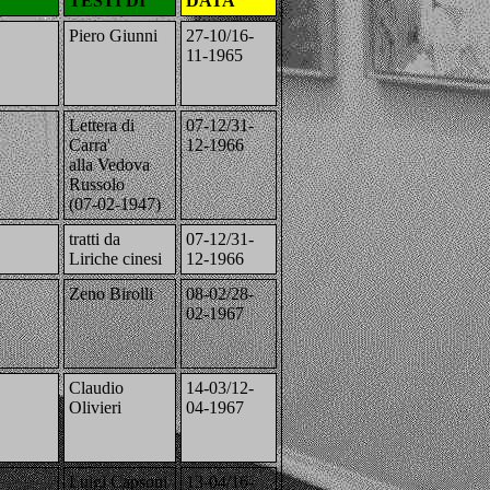
TESTI DI
DATA
Piero Giunni
27-10/16-
11-1965
Lettera di
07-12/31-
Carra'
12-1966
alla Vedova
Russolo
(07-02-1947)
tratti da
07-12/31-
Liriche cinesi
12-1966
Zeno Birolli
08-02/28-
02-1967
Claudio
14-03/12-
Olivieri
04-1967
Luigi Capsoni
13-04/16-