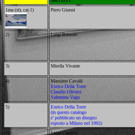
ARTISTI
1ma (st), cat.1)
Piero Giunni
2)
Luigi Russolo
3)
Mirella Vivante
4)
Massimo Cavalli
Enrico Della Torre
Claudio Olivieri
Valentino Vago
5)
Enrico Della Torre
(in questo catalogo
e' pubblicato un disegno
esposto a Milano nel 1992)
6)
Luigi Capsoni