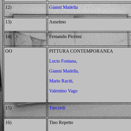
12)
Gianni Madella
13)
Anselmo
14)
Fernando Picenni
OO
PITTURA CONTEMPORANEA
Lucio Fontana,
Gianni Madella,
Mario Raciti,
Valentino Vago
15)
Tancredi
16)
Tino Repetto