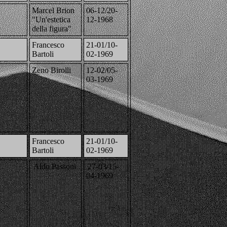
Marcel Brion
06-12/20-
"Un'estetica
12-1968
della figura"
Francesco
21-01/10-
Bartoli
02-1969
Zeno Birolli
12-02/05-
03-1969
Francesco
21-01/10-
Bartoli
02-1969
Aldo Passoni
27-03/15-
04-1969