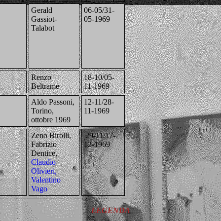
Gerald
06-05/31-
Gassiot-
05-1969
Talabot
Renzo
18-10/05-
Beltrame
11-1969
Aldo Passoni,
12-11/28-
Torino,
11-1969
ottobre 1969
Zeno Birolli,
29-11/17-
Fabrizio
12-1969
Dentice,
Claudio
Olivieri,
Valentino
Vago
LEGENDA