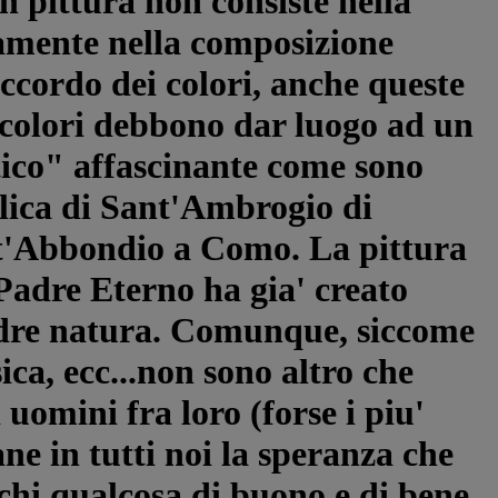
in pittura non consiste nella
amente nella composizione
ccordo dei colori, anche queste
 colori debbono dar luogo ad un
ico" affascinante come sono
silica di Sant'Ambrogio di
nt'Abbondio a Como. La pittura
 Padre Eterno ha gia' creato
 madre natura. Comunque, siccome
ica, ecc...non sono altro che
uomini fra loro (forse i piu'
ane in tutti noi la speranza che
hi qualcosa di buono e di bene