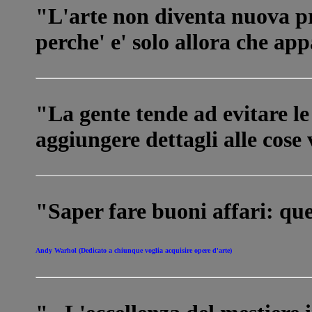
"L'arte non diventa nuova pr
perche' e' solo allora che ap
"La gente tende ad evitare le
aggiungere dettagli alle cose 
"Saper fare buoni affari: ques
Andy Warhol (Dedicato a chiunque voglia acquisire opere d'arte)