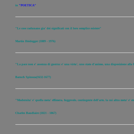
in
"POETICA"
"Le cose radunano gia' dei significati con il loro semplice esistere"
Martin Heidegger (1889 - 1976)
"La pace non e' assenza di guerra: e' una virtu', uno stato d'animo, una disposizione alla
Baruch Spinoza(1632-1677)
"Modernita' e' quella meta' effimera, fuggevole, contingente dell'arte, la cui altra meta' e' 
Charles Baudlaire (1821 - 1867)