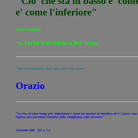
"Cio' che sta in basso e' come 
e' come l'inferiore"
Ermete Trismegisto
"in TAVOLA DI SMERALDO" (1350)
"Chi corre attraverso i mari muta cielo, non animo"
Orazio
"La cosa di gran lunga piu' importante e' essere un maestro di metafore; ed e' l'unica cosa
implica una percezione intuitiva della somiglianza nelle diversita'"
Aristotele (384 - 322 a. C.)