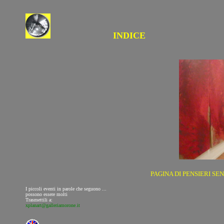
INDICE
PAGINA DI PENSIERI SE
I piccoli eventi in parole che seguono ...
possono essere molti
Trasmettili a:
xplanart@galleriamorone.it