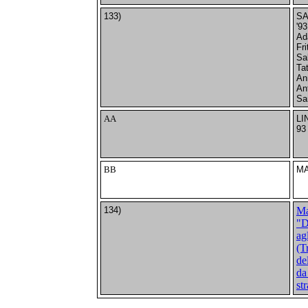
133)
SA
'93
Ad
Fri
Sa
Ta
An
An
Sa
AA
LI
93
BB
MA
134)
Ma
"D
agl
(T
de
da
st