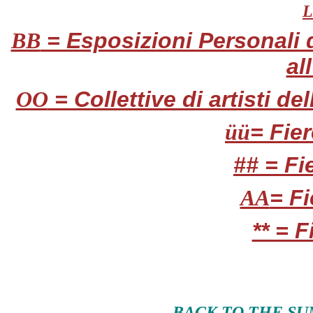
= Esposizioni Personali di
BB
al
= Collettive di artisti de
OO
= Fie
üü
## = Fi
= Fi
AA
** = F
BACK TO THE SU