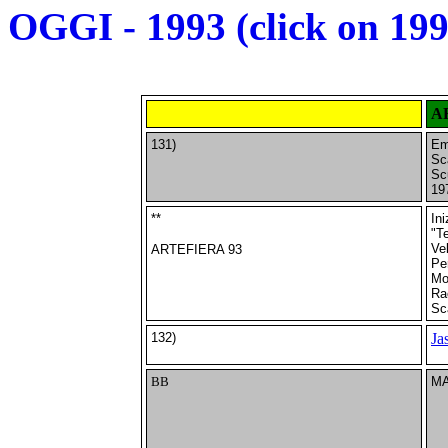
OGGI - 1993
(click on 199
A
131)
Em
Sc
Sc
19
**
Ini
"T
Vel
ARTEFIERA 93
Per
Mo
Rac
Sc
132)
Ja
BB
MA