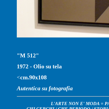
"M 512"
1972 - Olio su tela
<
cm.90x108
Autentica su fotografia
L'ARTE NON E' MODA = 
CHI CERCHI
/
CHE PERIODO
/
STORI