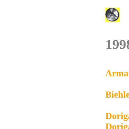
199
Arma
Biehl
Dorig
Dorig