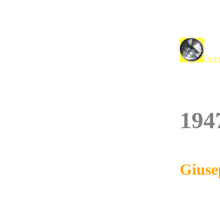
ART
194
Gius